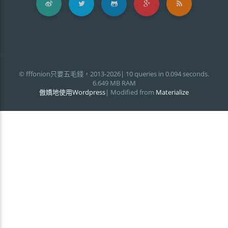
© fffonion只要五毛錢，2013-2026| 10 queries in 0.094 seconds.
6.649 MB RAM
傲嬌地使用Wordpress
| Modified from
Materialize