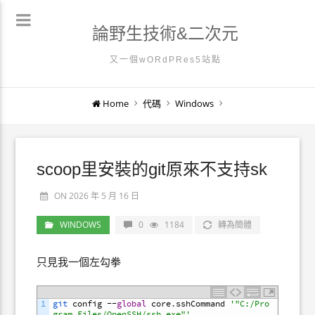
論野生技術&二次元
又一個wORdPRes5站點
Home
代碼
Windows
scoop里安裝的git原來不支持sk
ON 2026 年 5 月 16 日
WINDOWS
0
1184
轉為簡體
只見我一個左勾拳
1
git 
config
--
global
core
.
sshCommand
'"C:/Pro
gram Files/OpenSSH/ssh.exe"'