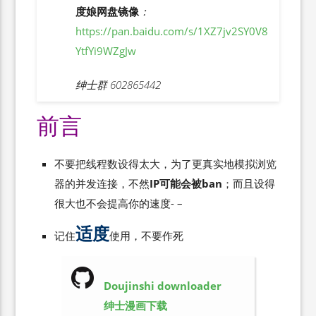
度娘网盘镜像
：
https://pan.baidu.com/s/1XZ7jv2SY0V8
YtfYi9WZgJw
绅士群 602865442
前言
不要把线程数设得太大，为了更真实地模拟浏览
器的并发连接，不然
IP可能会被ban
；而且设得
很大也不会提高你的速度- –
适度
记住
使用，不要作死
Doujinshi downloader
绅士漫画下载