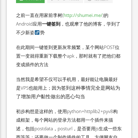
之前一直在用家前李树(
http://shumei.me/
)的
Android应用
一键签到
，也观摩了他的博客，学到了
不少新姿
势
在此期间一键签到更新灰常频繁，某个网站POST位
置一变就得重新下载整个apk，那时就有了把他们都
变成插件的方法
当然我是希望不仅可以手机用，最好能让电脑最好
签到这种事情
完全是网站为
是VPS也能用上；因为
了增加用户黏性做出的恶心勾当
初步构想是这样的，使用python+httplib2+pyv8构
成框架，每个网站的登录方法都用一个插件来描
述，包括postdata，posturl，是否要用js生成一些东
西等等；还要做一个制作插件的工具，方便网友自