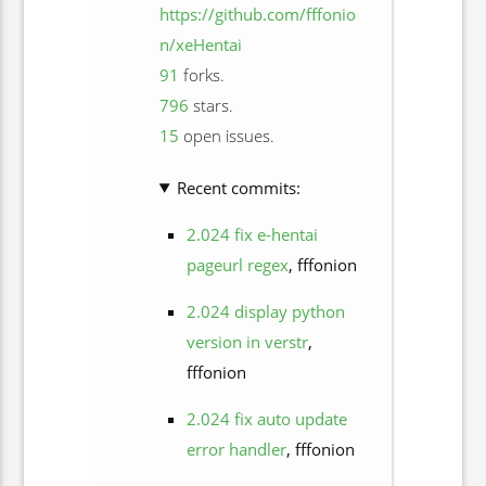
https://github.com/fffonio
n/xeHentai
91
forks.
796
stars.
15
open issues.
Recent commits:
2.024 fix e-hentai
pageurl regex
, fffonion
2.024 display python
version in verstr
,
fffonion
2.024 fix auto update
error handler
, fffonion