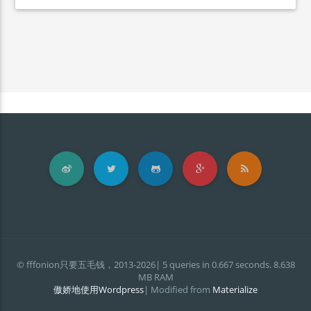
© fffonion只要五毛钱，2013-2026| 5 queries in 0.667 seconds. 8.638
MB RAM
傲娇地使用Wordpress
| Modified from
Materialize