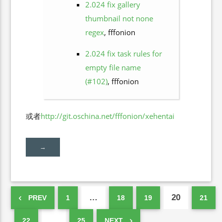
2.024 fix gallery
thumbnail not none
regex
, fffonion
2.024 fix task rules for
empty file name
(#102)
, fffonion
或者
http://git.oschina.net/fffonion/xehentai
→
…
20
PREV
1
18
19
21
…
22
25
NEXT