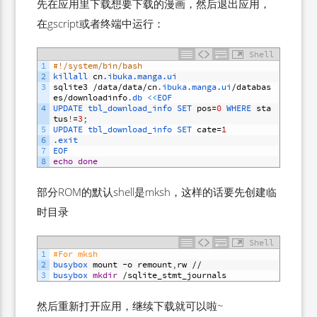
先在应用里下载想要下载的漫画，然后退出应用，
在gscript或者终端中运行：
Shell
1
#!/system/bin/bash
2
killall 
cn
.ibuka
.manga
.ui
3
sqlite3
/
data
/
data
/
cn
.ibuka
.manga
.ui
/
databas
es
/
downloadinfo
.db
<
<
EOF
4
UPDATE 
tbl_download_info 
SET 
pos
=
0
WHERE 
sta
tus
!
=
3
;
5
UPDATE 
tbl_download_info 
SET 
cate
=
1
6
.exit
7
EOF
8
echo
done
部分ROM的默认shell是mksh，这样的话要先创建临
时目录
Shell
1
#For mksh
2
busybox 
mount
-
o
remount
,
rw
//
3
busybox 
mkdir
/
sqlite_stmt_journals
然后重新打开应用，继续下载就可以啦~