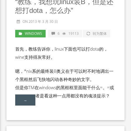
“教练，我想玩linux装B，但是还
想打dota，怎么办”
ON 2013 年 3 月 30 日
WINDOWS
6
19113
转为繁体
首先，教练告诉你，linux下面也可以打dota的，
wine支持得灰常好。
嗯，*nix系的最终装B奥义在于可以时不时地调出一
个黑框然后飞快地闪动各种奇妙的文字。
但是你TM在windows的黑框框里面能干什么=。=或
者是看这种一点用都没有的魂淡提示？
→