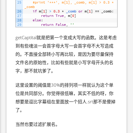
25
#print '***', m[1], _comb, m[1] > 0.3 * 
_comb
26
if
m
[
1
]
>
0.3
*
_comb 
or
m
[
1
]
==
_comb
:
27
return
True
,
m
[
0
]
28
else
:
29
return
False
,
''
getCaptital就是把第一个变成大写的函数。这是考虑
到有些魂淡一会首字母大写一会首字母不大写造成
的。不直接全部转小写再比较，是因为要尽量保持
文件名的原始性，比如有些就是小写字母开头的名
字，那不就坑爹了。
这里设置的阈值是30%的排列项一样就认为这个单
位是共同部分。你觉得很低嘛，其实不低的呀，你
想要是逗比字幕组在里面放一个招人.srt那不是傻掉
了。
当然也要过滤扩展名。