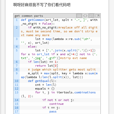
啊呀好麻烦我不写了你们看代码吧
get common parts
1
def 
getCommon
(
ori_lst
,
splt
=
'.-_ ]'
,
with
_no_digit
=
False
)
:
2
if
with_no_digit
:
#replace off all digit
s, must be second time, so we don't strip e
xt name any more
3
lst
=
map
(
lambda
x
:
re
.
sub
(
'\d+'
,
''
,
x
)
,
ori_lst
)
4
else
:
5
lst
=
[
'.'
.
join
(
x
.
split
(
'.'
)
[
:
-
1
]
)
for
x
in
ori_lst 
if
x
and
x
[
-
4
:
]
not
in
(
'.
txt'
,
'.jpg'
,
'.gif'
)
]
#strip ext name
6
if
len
(
lst
)
==
1
:
7
return
lst
[
0
]
8
# judge which splitter gets most split
9
m_splt
=
max
(
splt
,
key
=
lambda
x
:
sum
(
m
ap
(
lambda
l
:
len
(
l
.
split
(
x
)
)
,
lst
)
)
)
10
def 
getEqual
(
l
)
:
11
cnt
=
len
(
l
)
12
equals
=
{
}
13
for
i
,
j
in
itertools
.
combinations
(
l
,
2
)
:
14
if
not
i
or
not
j
:
15
continue
16
if
i
==
j
:
17
pass