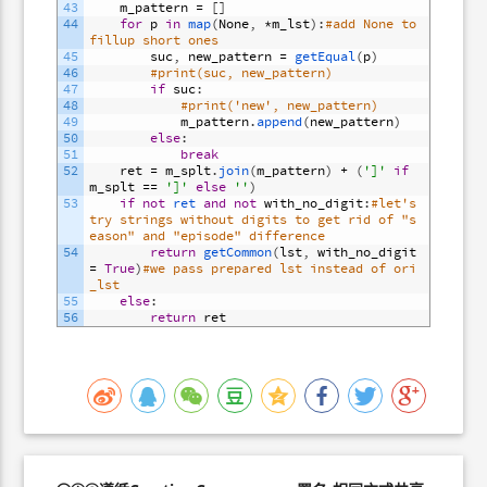
43
m_pattern
=
[
]
44
for
p
in
map
(
None
,
*
m_lst
)
:
#add None to 
fillup short ones
45
suc
,
new_pattern
=
getEqual
(
p
)
46
#print(suc, new_pattern)
47
if
suc
:
48
#print('new', new_pattern)
49
m_pattern
.
append
(
new_pattern
)
50
else
:
51
break
52
ret
=
m_splt
.
join
(
m_pattern
)
+
(
']'
if
m_splt
==
']'
else
''
)
53
if
not
ret 
and
not
with_no_digit
:
#let's 
try strings without digits to get rid of "s
eason" and "episode" difference
54
return
getCommon
(
lst
,
with_no_digit
=
True
)
#we pass prepared lst instead of ori
_lst
55
else
:
56
return
ret