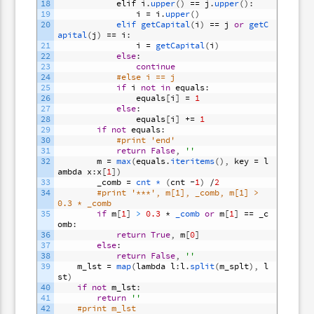
18
elif
i
.
upper
(
)
==
j
.
upper
(
)
:
19
i
=
i
.
upper
(
)
20
elif 
getCapital
(
i
)
==
j
or
getC
apital
(
j
)
==
i
:
21
i
=
getCapital
(
i
)
22
else
:
23
continue
24
#else i == j
25
if
i
not
in
equals
:
26
equals
[
i
]
=
1
27
else
:
28
equals
[
i
]
+=
1
29
if
not
equals
:
30
#print 'end'
31
return
False
,
''
32
m
=
max
(
equals
.
iteritems
(
)
,
key
=
l
ambda
x
:
x
[
1
]
)
33
_comb
=
cnt *
(
cnt
-
1
)
/
2
34
#print '***', m[1], _comb, m[1] > 
0.3 * _comb
35
if
m
[
1
]
>
0.3
*
_comb 
or
m
[
1
]
==
_c
omb
:
36
return
True
,
m
[
0
]
37
else
:
38
return
False
,
''
39
m_lst
=
map
(
lambda
l
:
l
.
split
(
m_splt
)
,
l
st
)
40
if
not
m_lst
:
41
return
''
42
#print m_lst