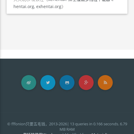
hentai.org, exhentai.org
》
© fffonion只要五毛钱，2013-2026| 13 queries in 0.166 seconds. 6.79
MB RAM