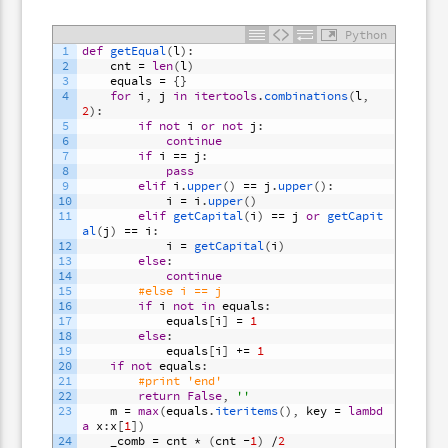
Python
1
def
getEqual
(
l
)
:
2
cnt
=
len
(
l
)
3
equals
=
{
}
4
for
i
,
j
in
itertools
.
combinations
(
l
,
2
)
:
5
if
not
i
or
not
j
:
6
continue
7
if
i
==
j
:
8
pass
9
elif
i
.
upper
(
)
==
j
.
upper
(
)
:
10
i
=
i
.
upper
(
)
11
elif
getCapital
(
i
)
==
j
or
getCapit
al
(
j
)
==
i
:
12
i
=
getCapital
(
i
)
13
else
:
14
continue
15
#else i == j
16
if
i
not
in
equals
:
17
equals
[
i
]
=
1
18
else
:
19
equals
[
i
]
+=
1
20
if
not
equals
:
21
#print 'end'
22
return
False
,
''
23
m
=
max
(
equals
.
iteritems
(
)
,
key
=
lambd
a
x
:
x
[
1
]
)
24
_comb
=
cnt
*
(
cnt
-
1
)
/
2