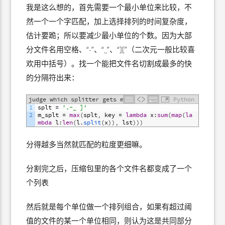
我是这么想的，首先需要一个最小单位来比较，不
然一个一个字匹配，加上选择排列的时间复杂度，
估计要跪；所以要减少最小单位的个数。因为大部
分文件名用空格、“-”、“_”、“][”（二次元一般比较喜
欢用中括号）。找一个能把文件名切割成最多的快
的分隔符出来：
judge which splitter gets most split
Python
1
splt
=
'.-_ ]'
2
m_splt
=
max
(
splt
,
key
=
lambda
x
:
sum
(
map
(
la
mbda
l
:
len
(
l
.
split
(
x
)
)
,
lst
)
)
)
分得越多当然就匹配的粒度更细嘛。
分割完之后，压缩包里的各个文件名都变成了一个
个列表
然后就是每个单位做一个排列组合，如果有超过阈
值的文件的某一个单位相同，则认为这是共同部分