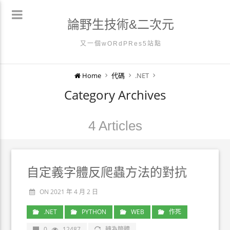
論野生技術&二次元
又一個wORdPRes5站點
Home
代碼
.NET
Category Archives
4 Articles
自定義字體反爬蟲方法的對抗
ON 2021 年 4 月 2 日
.NET
PYTHON
WEB
作死
0
12487
轉為簡體