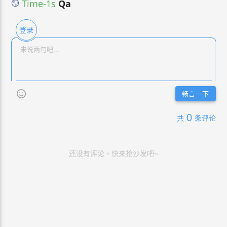
Time-1s
Qa
登录
畅言一下
0
共
条评论
还没有评论，快来抢沙发吧~