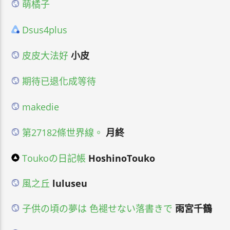
萌橘子
Dsus4plus
皮皮大法好
小皮
期待已退化成等待
makedie
第27182條世界線。
月終
Toukoの日記帳
HoshinoTouko
風之丘
luluseu
子供の頃の夢は 色褪せない落書きで
雨宮千鶴