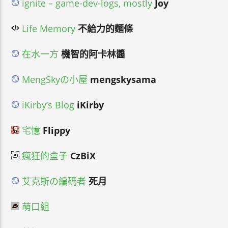
ignite – game-dev-logs, mostly
Joy
Life Memory
不給力的麵條
在水一方
機智的阿卡林醬
MengSkyの小屋
mengskysama
iKirby’s Blog
iKirby
宅憶
Flippy
瘋狂的盒子
CzBiX
艾克斯の編碼者
死月
萌口組