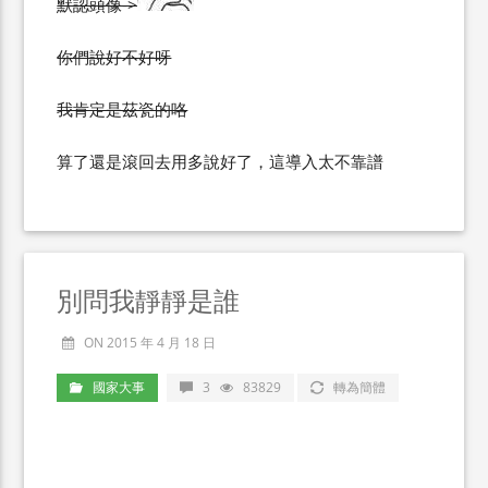
默認頭像->
你們說好不好呀
我肯定是茲瓷的咯
算了還是滾回去用多說好了，這導入太不靠譜
別問我靜靜是誰
ON 2015 年 4 月 18 日
國家大事
3
83829
轉為簡體