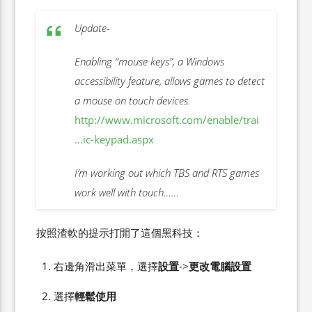
Update-
Enabling “mouse keys”, a Windows
accessibility feature, allows games to detect
a mouse on touch devices.
http://www.microsoft.com/enable/trai
…ic-keypad.aspx
I’m working out which TBS and RTS games
work well with touch……
按照渣軟的提示打開了這個黑科技：
右邊角滑出菜單，選擇
設置
->
更改電腦設置
選擇
輕鬆使用