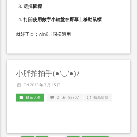
選擇
鼠標
打開
使用數字小鍵盤在屏幕上移動鼠標
就好了lol；win8.1同樣適用
小胖拍拍手(●’◡’●)ﾉ
ON 2013 年 3 月 15 日
國家大事
2
83807
轉為簡體