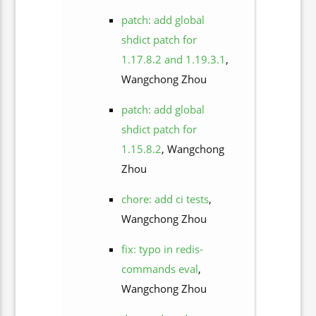
patch: add global
shdict patch for
1.17.8.2 and 1.19.3.1
,
Wangchong Zhou
patch: add global
shdict patch for
1.15.8.2
, Wangchong
Zhou
chore: add ci tests
,
Wangchong Zhou
fix: typo in redis-
commands eval
,
Wangchong Zhou