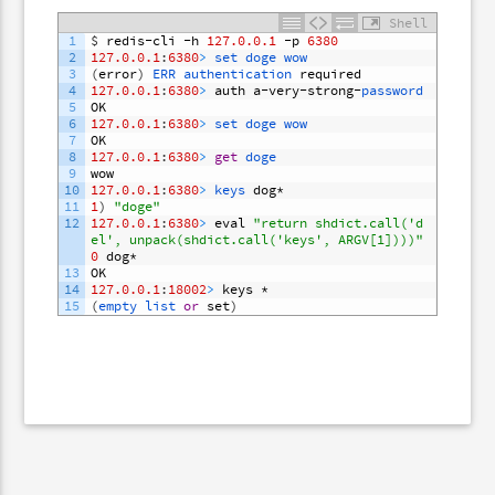
Shell
1
$
redis
-
cli
-
h
127.0.0.1
-
p
6380
2
127.0.0.1
:
6380
>
set 
doge 
wow
3
(
error
)
ERR 
authentication 
required
4
127.0.0.1
:
6380
>
auth
a
-
very
-
strong
-
password
5
OK
6
127.0.0.1
:
6380
>
set 
doge 
wow
7
OK
8
127.0.0.1
:
6380
>
get
doge
9
wow
10
127.0.0.1
:
6380
>
keys 
dog
*
11
1
)
"doge"
12
127.0.0.1
:
6380
>
eval
"return shdict.call('d
el', unpack(shdict.call('keys', ARGV[1])))"
0
dog
*
13
OK
14
127.0.0.1
:
18002
>
keys
*
15
(
empty 
list 
or
set
)