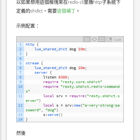
以如果想用這個模塊來在redis-cli里擼http子系統下
定義的shdict，需要
這個補丁
。
示例配置：
Lua
1
http
{
2
lua_shared_dict 
dog
10m
;
3
}
4
5
stream
{
6
lua_shared_dict 
dog
10m
;
7
server
{
8
listen
6380
;
9
require
"resty.core.shdict"
10
require
"resty.shdict.redis-command
s"
11
local
srv
=
require
(
"resty.shdict.s
erver"
)
12
local
s
=
srv
:
new
(
"a-very-strong-pa
ssword"
,
"dog"
)
13
s
:
serve
(
)
14
}
然後