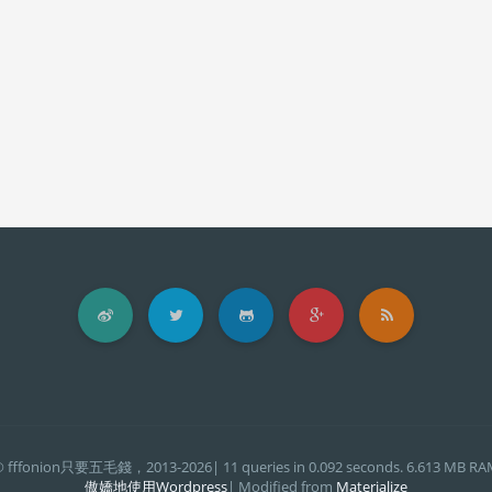
 fffonion只要五毛錢，2013-2026| 11 queries in 0.092 seconds. 6.613 MB R
傲嬌地使用Wordpress
| Modified from
Materialize