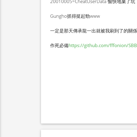
20010005=CheatUserData 愉快地棄了坑
Gungho抓得挺起勁www
一定是那天傳承龍一出就被我刷到了的關係
作死必備
https://github.com/fffonion/SB