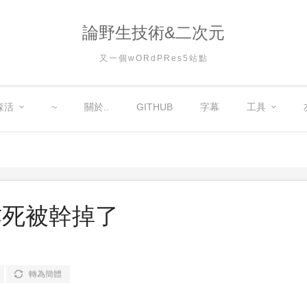
論野生技術&二次元
又一個wORdPRes5站點
森活
~
關於..
GITHUB
字幕
工具
rd作死被幹掉了
轉為簡體