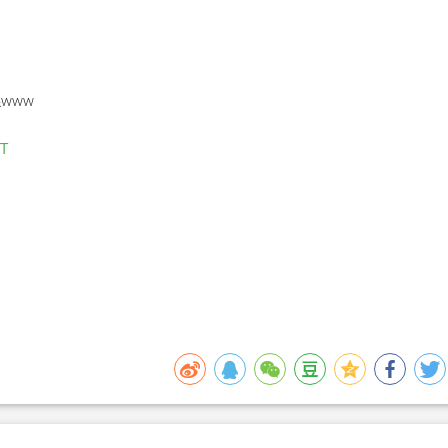
www
BT