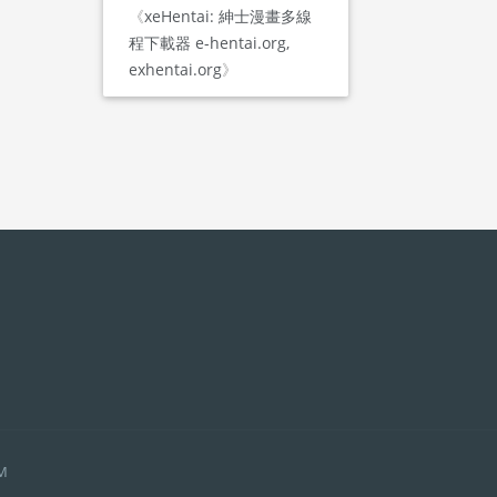
《
xeHentai: 紳士漫畫多線
程下載器 e-hentai.org,
exhentai.org
》
AM