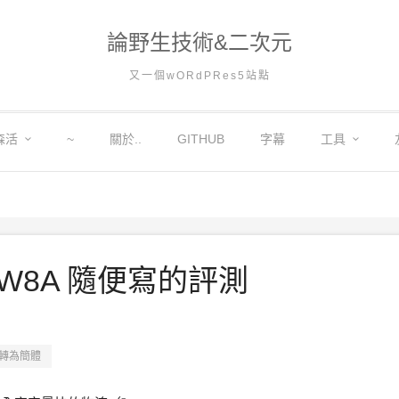
論野生技術&二次元
又一個wORdPRes5站點
森活
~
關於..
GITHUB
字幕
工具
 W8A 隨便寫的評測
轉為簡體