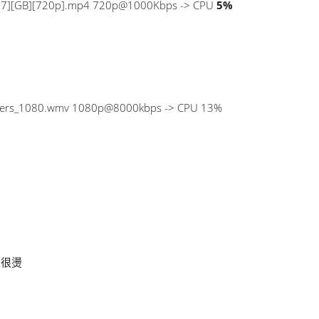
[17][GB][720p].mp4 720p@1000Kbps -> CPU
5%
rers_1080.wmv 1080p@8000kbps -> CPU 13%
是很燙