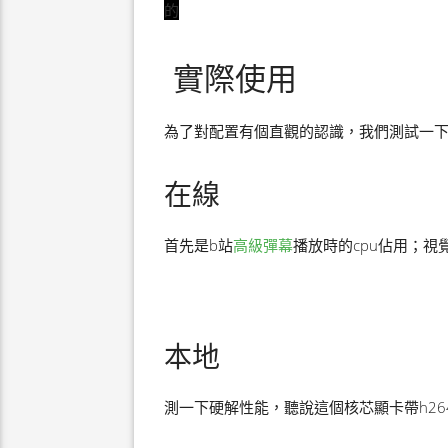
的
實際使用
為了對配置有個直觀的認識，我們測試一
在線
首先是b站
高級彈幕
播放時的cpu佔用；
本地
測一下硬解性能，聽說這個核芯顯卡帶h264