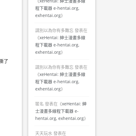
《
xeHentai: 紳士漫畫多線
程下載器 e-hentai.org,
exhentai.org
》
請別以為你有多難忘
發表在
《
xeHentai: 紳士漫畫多線
程下載器 e-hentai.org,
exhentai.org
》
撕了
請別以為你有多難忘
發表在
《
xeHentai: 紳士漫畫多線
程下載器 e-hentai.org,
exhentai.org
》
匿名
發表在《
xeHentai: 紳
士漫畫多線程下載器 e-
hentai.org, exhentai.org
》
天天玩水
發表在