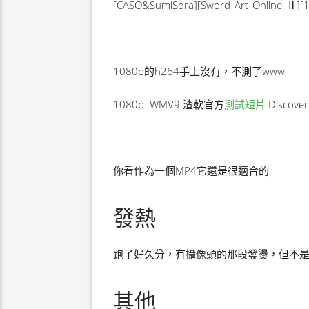
[CASO&SumiSora][Sword_Art_Online_Ⅱ]
1080p的h264手上沒有，不測了www
1080p WMV9 渣軟官方
測試短片
Discove
你看作為一個MP4它還是很適合的
發熱
跑了好久分，有攝像頭的那段發燙，但不
其他