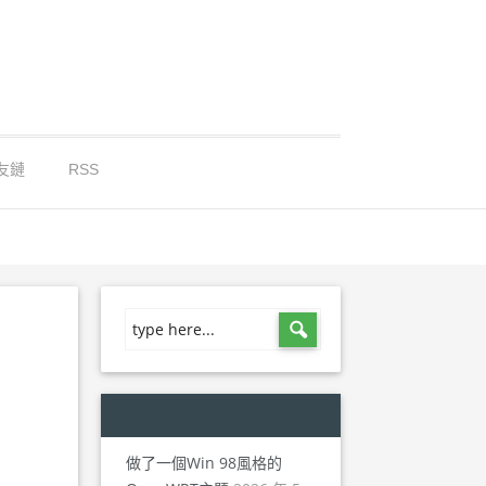
友鏈
RSS
做了一個Win 98風格的