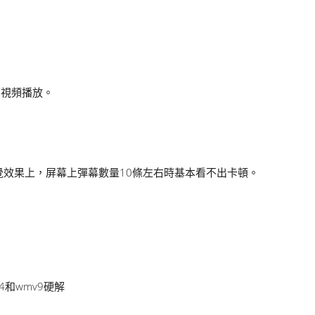
下視頻播放。
視覺效果上，屏幕上彈幕數量10條左右時基本看不出卡頓。
和wmv9硬解