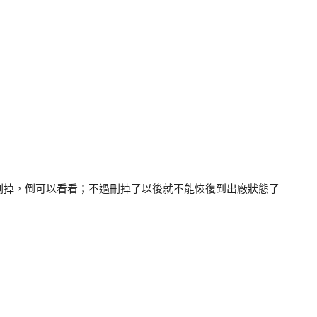
區刪掉，倒可以看看；不過刪掉了以後就不能恢復到出廠狀態了