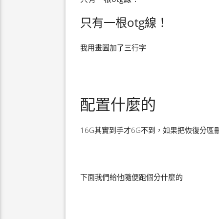
只有一根otg線！
我用畫圖加了三行字
配置什麼的
16G其實到手才6G不到，如果把恢復分
下面我們給他隨便跑個分什麼的