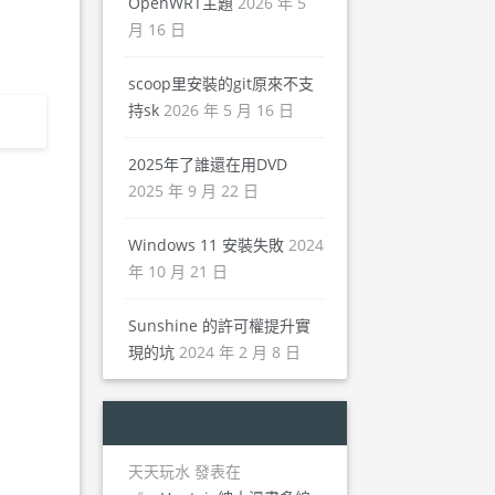
OpenWRT主題
2026 年 5
月 16 日
scoop里安裝的git原來不支
持sk
2026 年 5 月 16 日
2025年了誰還在用DVD
2025 年 9 月 22 日
Windows 11 安裝失敗
2024
年 10 月 21 日
Sunshine 的許可權提升實
現的坑
2024 年 2 月 8 日
天天玩水
發表在