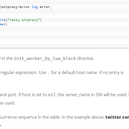
/
sniproxy
-
error
.
log 
error
;
ire
(
"resty.sniproxy"
)
ew
(
)
 in the
directive.
init_worker_by_lua_block
 regular expression. Use
for a default host name. If no entry is
.
nd port. If host is set to
, the server_name in SNI will be used. 
nil
 be used.
 occurrence sequence in the table. In the example above,
twitter.c
h.