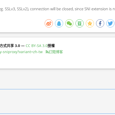
eg. SSLv3, SSLv2), connection will be closed, since SNI extension is 
同方式共享 3.0 —
CC BY-SA 3.0
授權
ty-sniproxy?variant=zh-tw
訂閱博客