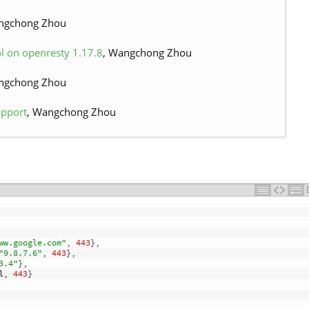
ngchong Zhou
ol on openresty 1.17.8
, Wangchong Zhou
ngchong Zhou
upport
, Wangchong Zhou
ww.google.com"
,
443
}
,
"9.8.7.6"
,
443
}
,
3.4"
}
,
l
,
443
}