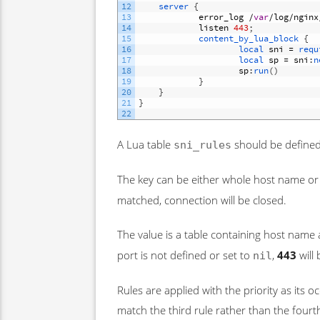
12
server
{
13
error_log
/
var
/
log
/
nginx
14
listen
443
;
15
content_by_lua_block
{
16
local 
sni
=
requ
17
local 
sp
=
sni
:
n
18
sp
:
run
(
)
19
}
20
}
21
}
22
A Lua table
should be defined
sni_rules
The key can be either whole host name or
matched, connection will be closed.
The value is a table containing host name a
port is not defined or set to
,
443
will
nil
Rules are applied with the priority as its
match the third rule rather than the fourt