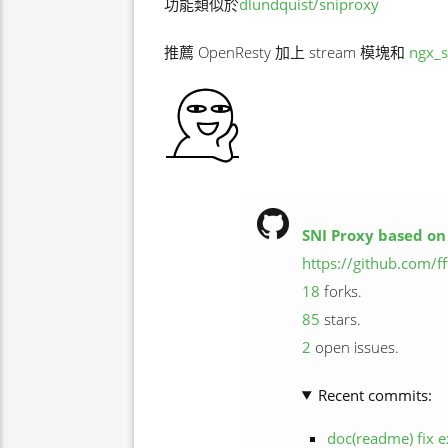
功能類似於
dlundquist/sniproxy
推薦 OpenResty 加上 stream 模塊和
ngx_
SNI Proxy based on
https://github.com/f
18
forks.
85
stars.
2
open issues.
Recent commits:
doc(readme) fix 