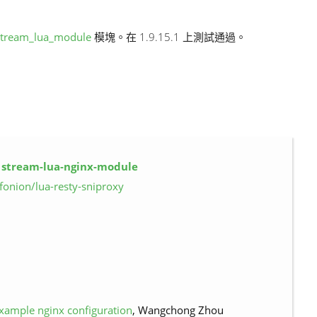
stream_lua_module
模塊。在 1.9.15.1 上測試通過。
 stream-lua-nginx-module
ffonion/lua-resty-sniproxy
example nginx configuration
, Wangchong Zhou