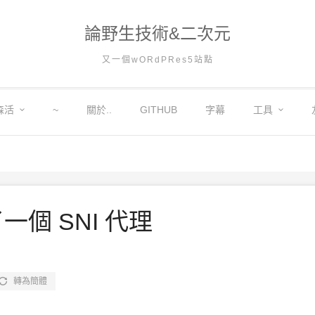
論野生技術&二次元
又一個wORdPRes5站點
森活
~
關於..
GITHUB
字幕
工具
了一個 SNI 代理
轉為簡體