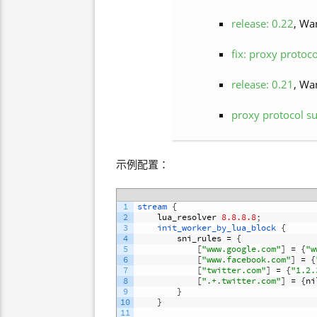
release: 0.22
, Wa
fix: proxy protoc
release: 0.21
, Wa
proxy protocol s
示例配置：
1
stream
{
2
lua_resolver
8.8.8.8
;
3
init_worker_by_lua_block
{
4
sni_rules
=
{
5
[
"www.google.com"
]
=
{
"w
6
[
"www.facebook.com"
]
=
{
7
[
"twitter.com"
]
=
{
"1.2.
8
[
".+.twitter.com"
]
=
{
ni
9
}
10
}
11