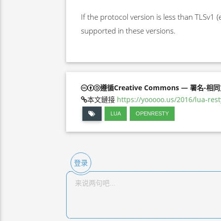
If the protocol version is less than TLSv1 (
supported in these versions.
遵循Creative Commons — 署名-相
本文鏈接
https://yooooo.us/2016/lua-res
LUA
OPENRESTY
登录