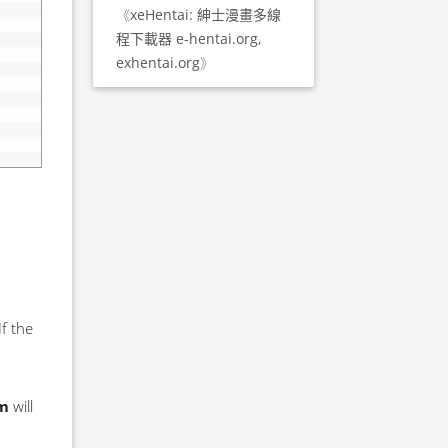
《
xeHentai: 紳士漫畫多線
程下載器 e-hentai.org,
exhentai.org
》
If the
om
will