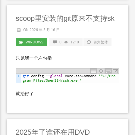
scoop里安装的git原来不支持sk
ON 2026 年 5 月 16 日
WINDOWS
0
1210
转为繁体
只见我一个左勾拳
1
git 
config
--
global
core
.
sshCommand
'"C:/Pro
gram Files/OpenSSH/ssh.exe"'
就治好了
2025年了谁还在用DVD