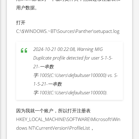
用户数据。
打开
C:\$WINDOWS.~BT\Sources\Panther\setupact.log
2024-10-21 00:22:08, Warning MIG
Duplicate profile detected for user S-1-5-
21-一串数
字-1005(C:\Users\defaultuser100000) vs. S-
1-5-21-一串数
字-1003(C:\Users\defaultuser100000).
因为我就一个账户，所以打开注册表
HKEY_LOCAL_MACHINE\SOFTWARE\Microsoft\Win
dows NT\CurrentVersion\ProfileList，