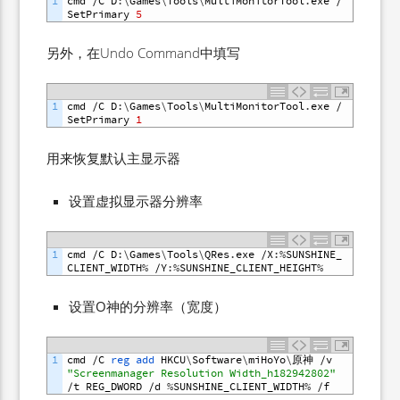
1
cmd
/
C
D
:
\
Games
\
Tools
\
MultiMonitorTool
.
exe
/
SetPrimary
5
另外，在Undo Command中填写
1
cmd
/
C
D
:
\
Games
\
Tools
\
MultiMonitorTool
.
exe
/
SetPrimary
1
用来恢复默认主显示器
设置虚拟显示器分辨率
1
cmd
/
C
D
:
\
Games
\
Tools
\
QRes
.
exe
/
X
:
%
SUNSHINE_
CLIENT_WIDTH
%
/
Y
:
%
SUNSHINE_CLIENT_HEIGHT
%
设置O神的分辨率（宽度）
1
cmd
/
C
reg 
add 
HKCU
\
Software
\
miHoYo
\
原神
/
v
"Screenmanager Resolution Width_h182942802"
/
t
REG_DWORD
/
d
%
SUNSHINE_CLIENT_WIDTH
%
/
f