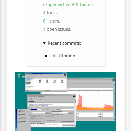
n/openwrt-win98-theme
4
forks.
81
stars.
1
open issues.
Recent commits:
init
, fffonion