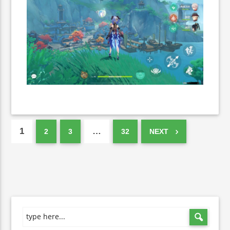
1
…
2
3
32
NEXT