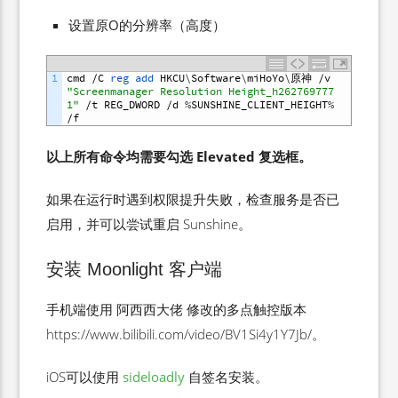
设置原O的分辨率（高度）
1
cmd
/
C
reg 
add 
HKCU
\
Software
\
miHoYo
\
原神
/
v
"Screenmanager Resolution Height_h262769777
1"
/
t
REG_DWORD
/
d
%
SUNSHINE_CLIENT_HEIGHT
%
/
f
以上所有命令均需要勾选 Elevated 复选框。
如果在运行时遇到权限提升失败，检查服务是否已
启用，并可以尝试重启 Sunshine。
安装 Moonlight 客户端
手机端使用 阿西西大佬 修改的多点触控版本
https://www.bilibili.com/video/BV1Si4y1Y7Jb/。
iOS可以使用
sideloadly
自签名安装。