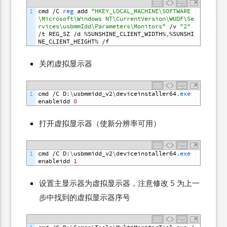
1
cmd
/
C
reg 
add
"HKEY_LOCAL_MACHINE\SOFTWARE
\Microsoft\Windows NT\CurrentVersion\WUDF\Se
rvices\usbmmIdd\Parameters\Monitors"
/
v
"2"
/
t
REG_SZ
/
d
%
SUNSHINE_CLIENT_WIDTH
%
,
%
SUNSHI
NE_CLIENT_HEIGHT
%
/
f
关闭虚拟显示器
1
cmd
/
C
D
:
\
usbmmidd_v2
\
deviceinstaller64
.
exe 
enableidd
0
打开虚拟显示器（使新分辨率可用）
1
cmd
/
C
D
:
\
usbmmidd_v2
\
deviceinstaller64
.
exe 
enableidd
1
设置主显示器为虚拟显示器，注意修改 5 为上一
步中找到的虚拟显示器序号