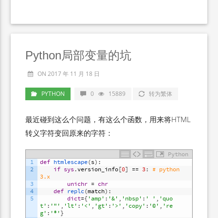
Python局部变量的坑
ON 2017 年 11 月 18 日
PYTHON
0
15889
转为繁体
最近碰到这么个问题，有这么个函数，用来将HTML
转义字符变回原来的字符：
Python
1
def
htmlescape
(
s
)
:
2
if
sys
.
version_info
[
0
]
==
3
:
# python 
3.x
3
unichr
=
chr
4
def
replc
(
match
)
:
5
dict
=
{
'amp'
:
'&'
,
'nbsp'
:
' '
,
'quo
t'
:
'"'
,
'lt'
:
'<'
,
'gt'
:
'>'
,
'copy'
:
'©'
,
're
g'
:
'®'
}