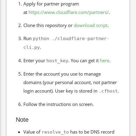
Apply for partner program
at
https://www.cloudflare.com/partners/
.
Clone this repository or
download script
.
Run
python ./cloudflare-partner-
.
cli.py
Enter your
. You can get it
here
.
host_key
Enter the account you use to manage
domains (your personal account, not partner
login account). User key is stored in
.
.cfhost
Follow the instructions on screen.
Note
Value of
has to be DNS record
resolve_to