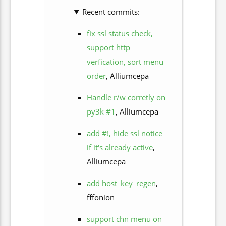
Recent commits:
fix ssl status check,
support http
verfication, sort menu
order
, Alliumcepa
Handle r/w corretly on
py3k #1
, Alliumcepa
add #!, hide ssl notice
if it's already active
,
Alliumcepa
add host_key_regen
,
fffonion
support chn menu on