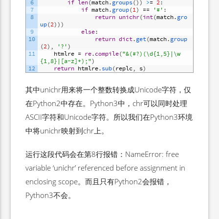
6
if
len
(
match
.
groups
(
)
)
>
=
2
:
7
if
match
.
group
(
1
)
==
'#'
:
8
return
unichr
(
int
(
match
.
gro
up
(
2
)
)
)
9
else
:
10
return
dict
.
get
(
match
.
group
(
2
)
,
'?'
)
11
htmlre
=
re
.
compile
(
"&(#?)(\d{1,5}|\w
{1,8}|[a-z]+);"
)
12
return
htmlre
.
sub
(
replc
,
s
)
其中unichr用来将一个整数转换成Unicode字符，仅
在Python2中存在。Python3中，chr可以同时处理
ASCII字符和Unicode字符。所以我们在Python3环境
中将unichr映射到chr上。
运行这段代码会在第8行报错：NameError: free
variable ‘unichr’ referenced before assignment in
enclosing scope。而且只有Python2会报错，
Python3不会。