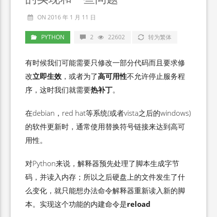
ON 2016 年 1 月 11 日
PYTHON
2
22602
转为繁体
有时候我们可能需要只修改一部分代码而且要求修
改
立即生效
，或者为了
高可用性
不允许停止服务程
序，这时我们就需要
热补丁
。
在debian，red hat等系统(或者vista之后的windows)
的软件更新时，通常使用替换符号链接来达到高可
用性。
对Python来说，解释器预先处理了脚本生成字节
码，并读入内存；所以之后硬盘上的文件发生了什
么变化，就只能想办法命令解释器重新读入新的脚
本。实现这个功能的内建命令是
reload