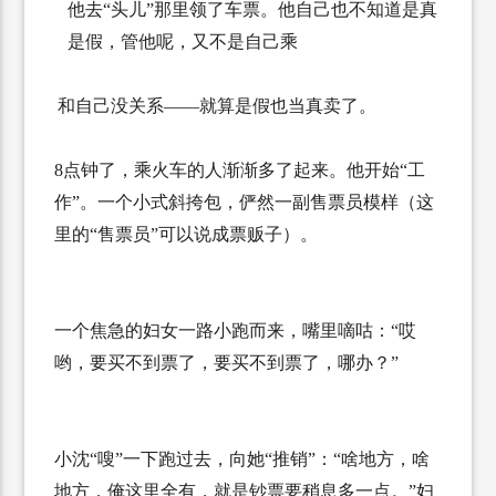
他去“头儿”那里领了车票。他自己也不知道是真
是假，管他呢，又不是自己乘
和自己没关系——就算是假也当真卖了。
8
点钟了，乘火车的人渐渐多了起来。他开始“工
作”。一个小式斜挎包，俨然一副售票员模样（这
里的“售票员”可以说成票贩子）。
一个焦急的妇女一路小跑而来，嘴里嘀咕：“哎
哟，要买不到票了，要买不到票了，哪办？”
小沈“嗖”一下跑过去，向她“推销”：“啥地方，啥
地方，俺这里全有，就是钞票要稍息多一点。”妇