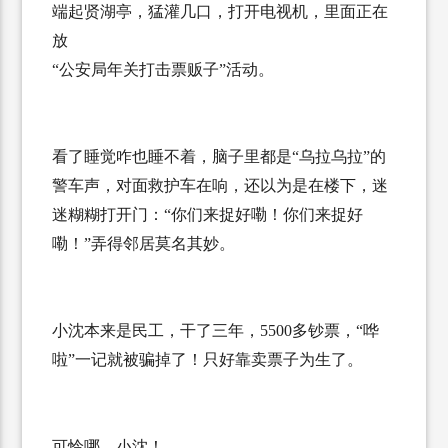
端起贤湖亭，猛灌几口，打开电视机，里面正在
放
“公安局年关打击票贩子”活动。
看了睡觉咋也睡不着，脑子里都是“乌拉乌拉”的
警车声，对面救护车在响，还以为是在楼下，迷
迷糊糊打开门：“你们来捉好嘞！你们来捉好
嘞！”弄得邻居莫名其妙。
小沈本来是民工，干了三年，
5500
多钞票，“哗
啦”一记就被骗掉了！只好靠卖票子为生了。
可怜哪，小沈！