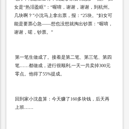
女是“热泪盈眶”：“喔唷，谢谢，谢谢，到杭州。
几块啊？”小沈马上拿出票，报：“
25
块。”妇女可
能是要票心急——想也没想就掏出钞票：“喔唷，
谢谢，喏，钞票。”
第一笔生做成了。接着是第二笔、第三笔、第四
笔……都做成，进行很顺利
,
一天一共卖掉
300
元
零点。他得了
55%
提成。
回到家小沈盘算：今天赚了
160
多块钱，后天再
上班……