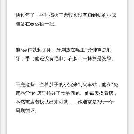
快过年了，平时搞火车票转卖没有赚到钱的小沈
准备在春运捞一把。
他
5
点钟就起了床，牙刷放在嘴里
1
分钟算是刷
牙；手（他还没有毛巾）在脸上一抹算是洗脸。
干完这些，空着肚子的小沈来到火车站，他在“免
费品尝”的店里搞好了食品问题。他每天换着店，
不然被店老板认出来可就……他通常是
3
天一个
周期循环。