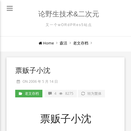
论野生技术&二次元
又一个wORdPRes5站点
Home
森活
老文存档
票贩子小沈
ON 2006 年 5 月 14 日
老文存档
4
8275
转为繁体
票贩子小沈