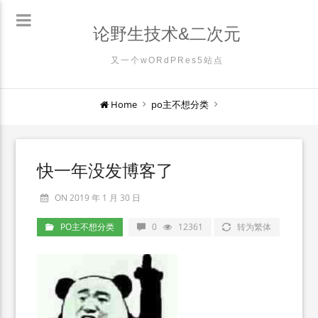
论野生技术&二次元
又一个wORdPRes5站点
Home
po主不想分类
快一年没发博客了
ON 2019 年 1 月 30 日
PO主不想分类
0
12361
转为繁体