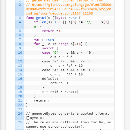
1
// getu4 has been copied verbatim from
2
// https://github.com/golang/go/blob/2580d
0e08d5e9f979b943758d3c49877fb2324cb/src/en
coding/json/decode.go#L1167-L1188
3
func
getu4
(
s
[
]
byte
)
rune
{
4
if
len
(
s
)
<
6
|
|
s
[
0
]
!
=
'\\'
|
|
s
[
1
]
!
=
'u'
{
5
return
-
1
6
}
7
var
r
rune
8
for
_
,
c
:
=
range
s
[
2
:
6
]
{
9
switch
{
10
case
'0'
<
=
c
&& c <= '9':
11
			c = c - '0'
12
		case 'a' <= c && c <= 'f':
13
			c = c - 'a' + 10
14
		case 'A' <= c && c <= 'F':
15
			c = c - 'A' + 10
16
		default:
17
			return -1
18
		}
19
		r = r*16 + rune(c)
20
	}
21
	return r
22
}
23
24
// unqouteBytes converts a quoted literal 
[]byte s.
25
// The rules are different than for Go, so 
cannot use strconv.Unqoute().