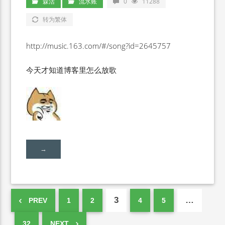
森活
流水账
0
11288
转为繁体
http://music.163.com/#/song?id=2645757
今天才知道博客里怎么放歌
→
3
…
PREV
1
2
4
5
32
NEXT