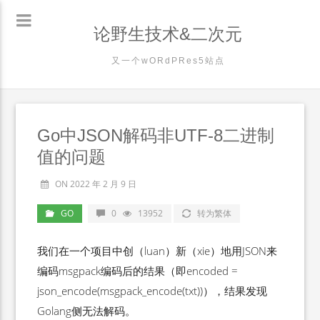
论野生技术&二次元
又一个wORdPRes5站点
Go中JSON解码非UTF-8二进制
值的问题
ON 2022 年 2 月 9 日
GO
0
13952
转为繁体
我们在一个项目中创（luan）新（xie）地用JSON来
编码msgpack编码后的结果（即encoded =
json_encode(msgpack_encode(txt))），结果发现
Golang侧无法解码。