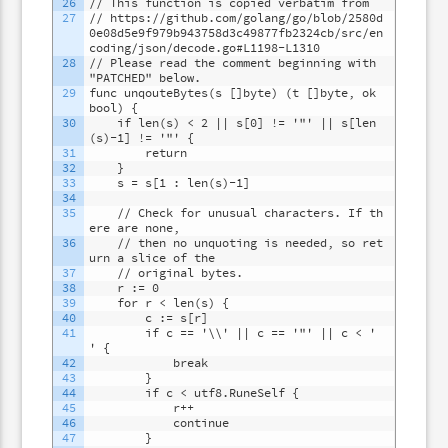
26
// This function is copied verbatim from
27
// https://github.com/golang/go/blob/2580d
0e08d5e9f979b943758d3c49877fb2324cb/src/en
coding/json/decode.go#L1198-L1310
28
// Please read the comment beginning with 
"PATCHED" below.
29
func unqouteBytes(s []byte) (t []byte, ok 
bool) {
30
	if len(s) < 2 || s[0] != '"' || s[len
(s)-1] != '"' {
31
		return
32
	}
33
	s = s[1 : len(s)-1]
34
35
	// Check for unusual characters. If th
ere are none,
36
	// then no unquoting is needed, so ret
urn a slice of the
37
	// original bytes.
38
	r := 0
39
	for r < len(s) {
40
		c := s[r]
41
		if c == '\\' || c == '"' || c < ' 
' {
42
			break
43
		}
44
		if c < utf8.RuneSelf {
45
			r++
46
			continue
47
		}