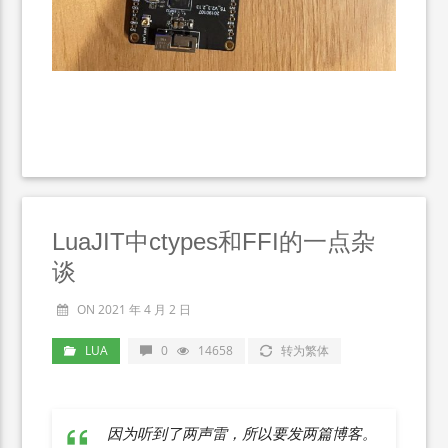
LuaJIT中ctypes和FFI的一点杂
谈
ON 2021 年 4 月 2 日
LUA
0
14658
转为繁体
因为听到了两声雷，所以要发两篇博客。