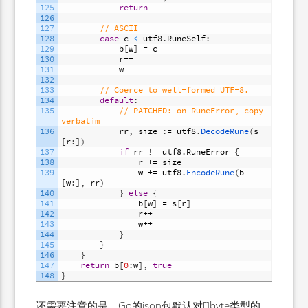
125
return
126
127
// ASCII
128
case
c
<
utf8
.
RuneSelf
:
129
b
[
w
]
=
c
130
r
++
131
w
++
132
133
// Coerce to well-formed UTF-8.
134
default
:
135
// PATCHED: on RuneError, copy 
verbatim
136
rr
,
size
:
=
utf8
.
DecodeRune
(
s
[
r
:
]
)
137
if
rr
!
=
utf8
.
RuneError
{
138
r
+=
size
139
w
+=
utf8
.
EncodeRune
(
b
[
w
:
]
,
rr
)
140
}
else
{
141
b
[
w
]
=
s
[
r
]
142
r
++
143
w
++
144
}
145
}
146
}
147
return
b
[
0
:
w
]
,
true
148
}
还需要注意的是，Go的json包默认对[]byte类型的