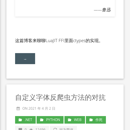
——鲁迅
这篇博客来聊聊LuaJIT FFI里面ctypes的实现。
→
自定义字体反爬虫方法的对抗
ON 2021 年 4 月 2 日
.NET
PYTHON
WEB
作死
0
12496
转为繁体