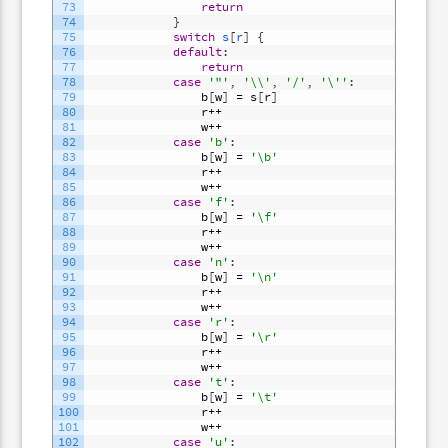
73
return
74
}
75
switch
s
[
r
]
{
76
default
:
77
return
78
case
'"'
,
'\\'
,
'/'
,
'\''
:
79
b
[
w
]
=
s
[
r
]
80
r
++
81
w
++
82
case
'b'
:
83
b
[
w
]
=
'\b'
84
r
++
85
w
++
86
case
'f'
:
87
b
[
w
]
=
'\f'
88
r
++
89
w
++
90
case
'n'
:
91
b
[
w
]
=
'\n'
92
r
++
93
w
++
94
case
'r'
:
95
b
[
w
]
=
'\r'
96
r
++
97
w
++
98
case
't'
:
99
b
[
w
]
=
'\t'
100
r
++
101
w
++
102
case
'u'
: