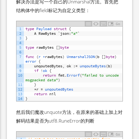
解决办法是写一个自己的Unmarshal方法。首先把
结构体中的field标记为自定义类型：
Go
1
type
Payload
struct
{
2
A
RawBytes
`
json
:
"a"
`
3
}
4
5
type
rawBytes
[
]
byte
6
7
func
(
r *
rawBytes
)
UnmarshalJSON
(
b
[
]
byte
)
error
{
8
unqoutedBytes
,
ok
:
=
unqouteBytes
(
b
)
9
if
!
ok
{
10
return
fmt
.
Errorf
(
"failed to uncode 
msgpacked data"
)
11
}
12
*
r
=
unqoutedBytes
13
return
nil
14
}
然后我们魔改unquote方法，在原来的基础上加上对
解码结果是否为utf8.RuneError的判断
Go