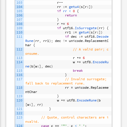
103
r
--
104
rr
:
=
getu4
(
s
[
r
:
]
)
105
if
rr
<
0
{
106
return
107
}
108
r
+=
6
109
if
utf16
.
IsSurrogate
(
rr
)
{
110
rr1
:
=
getu4
(
s
[
r
:
]
)
111
if
dec
:
=
utf16
.
Decode
Rune
(
rr
,
rr1
)
;
dec
!
=
unicode
.
ReplacementC
har
{
112
// A valid pair; c
onsume.
113
r
+=
6
114
w
+=
utf8
.
EncodeRu
ne
(
b
[
w
:
]
,
dec
)
115
break
116
}
117
// Invalid surrogate; 
fall back to replacement rune.
118
rr
=
unicode
.
Replaceme
ntChar
119
}
120
w
+=
utf8
.
EncodeRune
(
b
[
w
:
]
,
rr
)
121
}
122
123
// Quote, control characters are i
nvalid.
124
case
c
==
'"'
,
c
<
' '
: