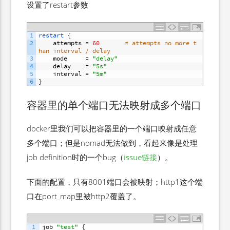
设置了restart参数
1
restart
{
2
attempts
=
60
# attempts no more t
han interval / delay
3
mode
=
"delay"
4
delay
=
"5s"
5
interval
=
"5m"
6
}
容器里的单个端口无法映射成多个端口
docker里我们可以把容器里的一个端口映射成任意
多个端口；但是nomad无法做到，看起来像是处理
job definition时的一个bug（
issue链接
）。
下面的配置，只有8001端口会被映射；http1这个端
口在port_map里被http2覆盖了。
1
job
"test"
{