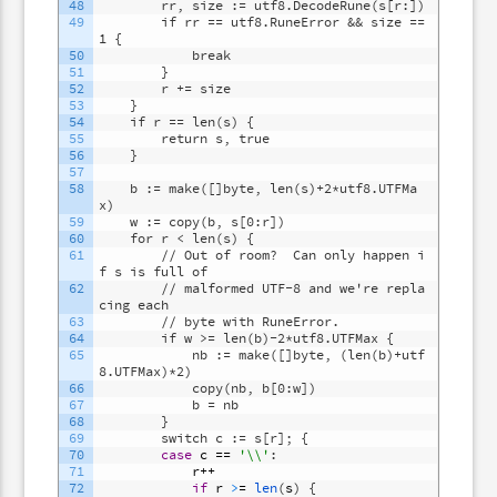
48
		rr, size := utf8.DecodeRune(s[r:])
49
		if rr == utf8.RuneError && size == 
1 {
50
			break
51
		}
52
		r += size
53
	}
54
	if r == len(s) {
55
		return s, true
56
	}
57
58
	b := make([]byte, len(s)+2*utf8.UTFMa
x)
59
	w := copy(b, s[0:r])
60
	for r < len(s) {
61
		// Out of room?  Can only happen i
f s is full of
62
		// malformed UTF-8 and we're repla
cing each
63
		// byte with RuneError.
64
		if w >= len(b)-2*utf8.UTFMax {
65
			nb := make([]byte, (len(b)+utf
8.UTFMax)*2)
66
			copy(nb, b[0:w])
67
			b = nb
68
		}
69
		switch c := s[r];
{
70
case
c
==
'\\'
:
71
r
++
72
if
r
>
=
len
(
s
)
{