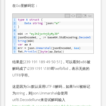
在Go里解码它：
Go
1
type
A
struct
{
2
Data 
string
`
json
:
"a"
`
3
}
4
5
b64
:
=
"eyJhIjoihjEyMyJ9"
6
jsonEncoded
,
_
:
=
base64
.
StdEncoding
.
DecodeS
tring
(
b64
)
7
var
aa
A
8
err
=
json
.
Unmarshal
(
jsonEncoded
,
&aa
)
9
fmt
.
Println
(
[
]
byte
(
aa
.
Data
)
)
结果是[239 191 189 49 50 51]，可以看到\x86被
解码成了\239 \191 \189即\xefbfbd，表示无效的
UTF8字符。
这是因为Go默认采用UTF-8解码，如果field被标记
为string，则json.Unmarshal会使用
utf8.DecodeRune来尝试解码输入