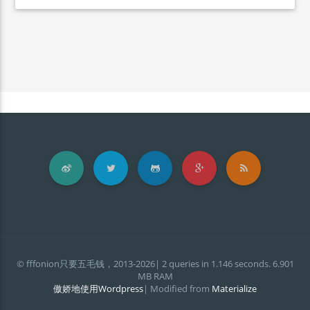
© fffonion只要五毛钱，2013-2026| 2 queries in 1.146 seconds. 6.901
MB RAM
傲娇地使用Wordpress
| Modified from
Materialize