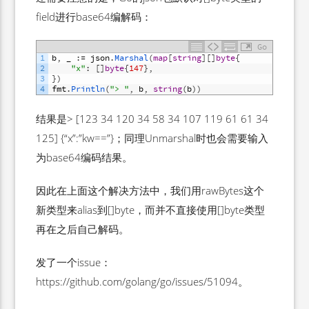
field进行base64编解码：
Go
1
b
,
_
:
=
json
.
Marshal
(
map
[
string
]
[
]
byte
{
2
"x"
:
[
]
byte
{
147
}
,
3
}
)
4
fmt
.
Println
(
"> "
,
b
,
string
(
b
)
)
结果是> [123 34 120 34 58 34 107 119 61 61 34
125] {“x”:”kw==”}；同理Unmarshal时也会需要输入
为base64编码结果。
因此在上面这个解决方法中，我们用rawBytes这个
新类型来alias到[]byte，而并不直接使用[]byte类型
再在之后自己解码。
发了一个issue：
https://github.com/golang/go/issues/51094。