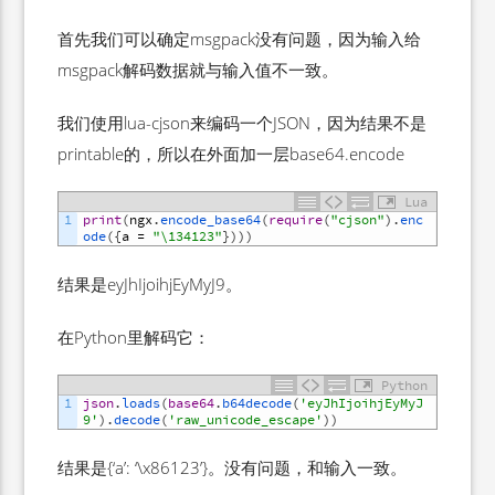
首先我们可以确定msgpack没有问题，因为输入给
msgpack解码数据就与输入值不一致。
我们使用lua-cjson来编码一个JSON，因为结果不是
printable的，所以在外面加一层base64.encode
Lua
1
print
(
ngx
.
encode_base64
(
require
(
"cjson"
)
.
enc
ode
(
{
a
=
"\134123"
}
)
)
)
结果是eyJhIjoihjEyMyJ9。
在Python里解码它：
Python
1
json
.
loads
(
base64
.
b64decode
(
'eyJhIjoihjEyMyJ
9'
)
.
decode
(
'raw_unicode_escape'
)
)
结果是{‘a’: ‘\x86123’}。没有问题，和输入一致。